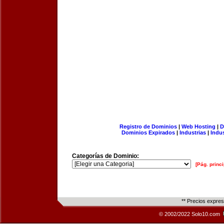
Registro de Dominios
|
Web Hosting
|
D
Dominios Expirados
|
Industrias
|
Indu
Categorías de Dominio:
[Pág. princi
** Precios expre
© 2002/2022 Solo10.com