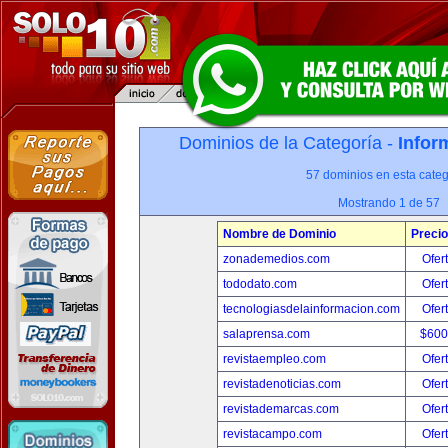
Dominios de la Categoría -
Infor
57 dominios en esta categ
Mostrando 1 de 57
Nombre de Dominio
Precio
zonademedios.com
Ofer
tododato.com
Ofer
tecnologiasdelainformacion.com
Ofer
salaprensa.com
$600
revistaempleo.com
Ofer
revistadenoticias.com
Ofer
revistademarcas.com
Ofer
revistacampo.com
Ofer