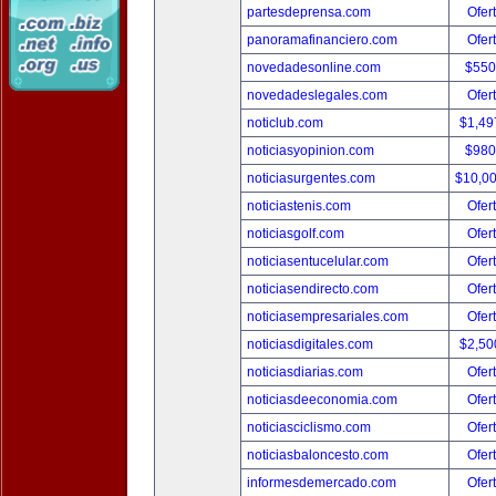
partesdeprensa.com
Ofer
panoramafinanciero.com
Ofer
novedadesonline.com
$550
novedadeslegales.com
Ofer
noticlub.com
$1,49
noticiasyopinion.com
$980
noticiasurgentes.com
$10,0
noticiastenis.com
Ofer
noticiasgolf.com
Ofer
noticiasentucelular.com
Ofer
noticiasendirecto.com
Ofer
noticiasempresariales.com
Ofer
noticiasdigitales.com
$2,50
noticiasdiarias.com
Ofer
noticiasdeeconomia.com
Ofer
noticiasciclismo.com
Ofer
noticiasbaloncesto.com
Ofer
informesdemercado.com
Ofer