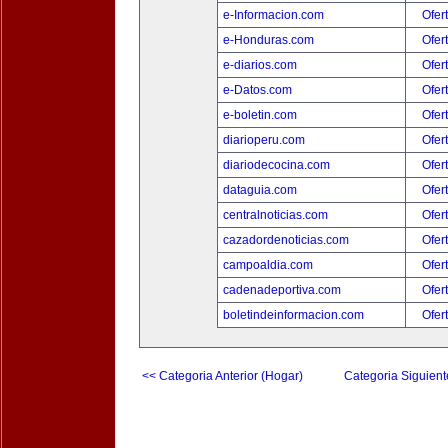
e-Informacion.com
Ofer
e-Honduras.com
Ofer
e-diarios.com
Ofer
e-Datos.com
Ofer
e-boletin.com
Ofer
diarioperu.com
Ofer
diariodecocina.com
Ofer
dataguia.com
Ofer
centralnoticias.com
Ofer
cazadordenoticias.com
Ofer
campoaldia.com
Ofer
cadenadeportiva.com
Ofer
boletindeinformacion.com
Ofer
<< Categoria Anterior (Hogar)
Categoria Siguient