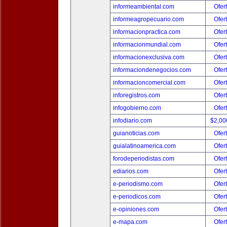
informeambiental.com
Ofer
informeagropecuario.com
Ofer
informacionpractica.com
Ofer
informacionmundial.com
Ofer
informacionexclusiva.com
Ofer
informaciondenegocios.com
Ofer
informacioncomercial.com
Ofer
inforegistros.com
Ofer
infogobierno.com
Ofer
infodiario.com
$2,00
guianoticias.com
Ofer
guialatinoamerica.com
Ofer
forodeperiodistas.com
Ofer
ediarios.com
Ofer
e-periodismo.com
Ofer
e-periodicos.com
Ofer
e-opiniones.com
Ofer
e-mapa.com
Ofer