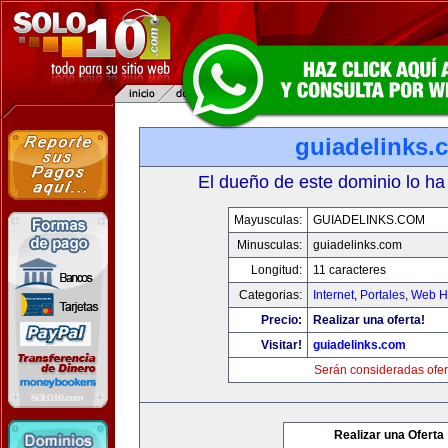
guiadelinks.
El dueño de este dominio lo ha
Mayusculas:
GUIADELINKS.COM
Minusculas:
guiadelinks.com
Longitud:
11 caracteres
Categorias:
Internet
,
Portales
,
Web Ho
Precio:
Realizar una oferta!
Visitar!
guiadelinks.com
Serán consideradas ofer
Realizar una Oferta