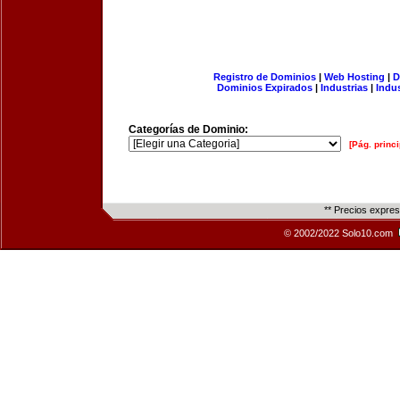
Registro de Dominios
|
Web Hosting
|
D
Dominios Expirados
|
Industrias
|
Indu
Categorías de Dominio:
[Pág. princi
** Precios expre
© 2002/2022 Solo10.com