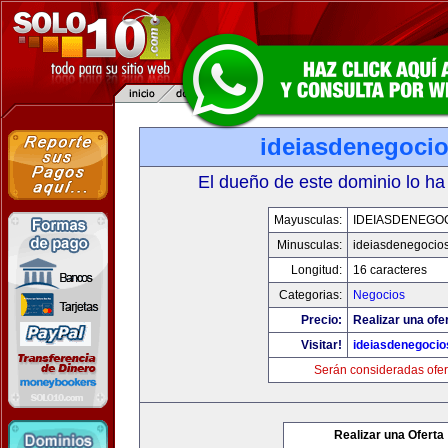
ideiasdenegoci
El dueño de este dominio lo ha
Mayusculas:
IDEIASDENEGO
Minusculas:
ideiasdenegocio
Longitud:
16 caracteres
Categorias:
Negocios
Precio:
Realizar una ofe
Visitar!
ideiasdenegoci
Serán consideradas ofer
Realizar una Oferta