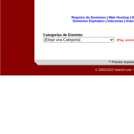
Registro de Dominios
|
Web Hosting
|
D
Dominios Expirados
|
Industrias
|
Indu
Categorías de Dominio:
[Pág. princi
** Precios expre
© 2002/2022 Solo10.com